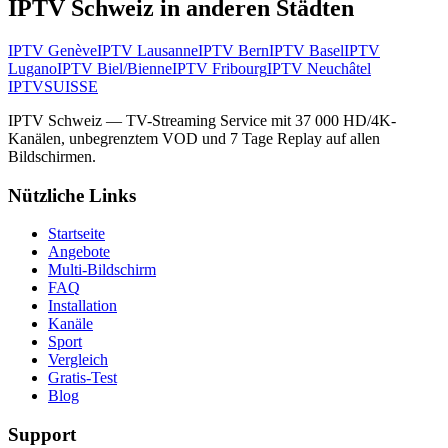
IPTV Schweiz in anderen Städten
IPTV
Genève
IPTV
Lausanne
IPTV
Bern
IPTV
Basel
IPTV
Lugano
IPTV
Biel/Bienne
IPTV
Fribourg
IPTV
Neuchâtel
IPTV
SUISSE
IPTV Schweiz — TV-Streaming Service mit 37 000 HD/4K-
Kanälen, unbegrenztem VOD und 7 Tage Replay auf allen
Bildschirmen.
Nützliche Links
Startseite
Angebote
Multi-Bildschirm
FAQ
Installation
Kanäle
Sport
Vergleich
Gratis-Test
Blog
Support