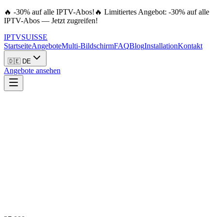
🔥 -30% auf alle IPTV-Abos!
🔥 Limitiertes Angebot: -30% auf alle
IPTV-Abos — Jetzt zugreifen!
IPTV
SUISSE
Startseite
Angebote
Multi-Bildschirm
FAQ
Blog
Installation
Kontakt
🇩🇪 DE
Angebote ansehen