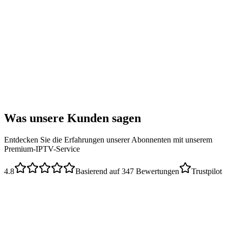
Dauer
:
6 Monate
Verbindungen
:
3 gleichzeitige Geräte
Aktivierung
:
Sofort (< 2h)
Verlängerung
:
Manuell
Was unsere Kunden
sagen
Entdecken Sie die Erfahrungen unserer Abonnenten mit unserem
Premium-IPTV-Service
4.8
Basierend auf 347 Bewertungen
Trustpilot