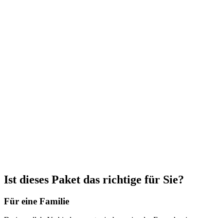
Céline F.
Genf · vor 5 Tagen
Marco B.
Lugano · vor 3 Wochen
Ist dieses Paket das richtige für Sie?
Für eine Familie