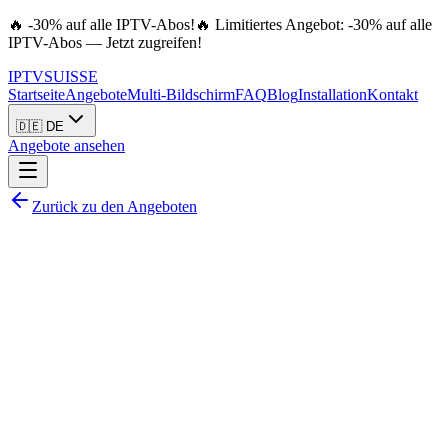
🔥 -30% auf alle IPTV-Abos!
🔥 Limitiertes Angebot: -30% auf alle
IPTV-Abos — Jetzt zugreifen!
IPTV
SUISSE
Startseite
Angebote
Multi-Bildschirm
FAQ
Blog
Installation
Kontakt
🇩🇪 DE
Angebote ansehen
Zurück zu den Angeboten