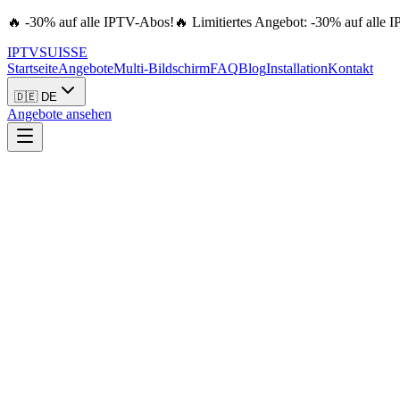
🔥 -30% auf alle IPTV-Abos!
🔥 Limitiertes Angebot: -30% auf alle 
IPTV
SUISSE
Startseite
Angebote
Multi-Bildschirm
FAQ
Blog
Installation
Kontakt
🇩🇪 DE
Angebote ansehen