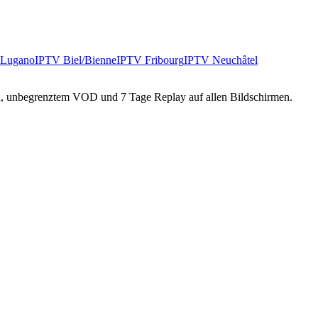
Lugano
IPTV
Biel/Bienne
IPTV
Fribourg
IPTV
Neuchâtel
 unbegrenztem VOD und 7 Tage Replay auf allen Bildschirmen.