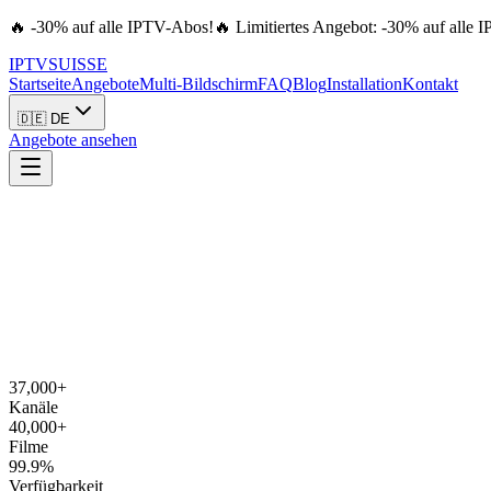
🔥 -30% auf alle IPTV-Abos!
🔥 Limitiertes Angebot: -30% auf alle 
IPTV
SUISSE
Startseite
Angebote
Multi-Bildschirm
FAQ
Blog
Installation
Kontakt
🇩🇪 DE
Angebote ansehen
37,000+
Kanäle
40,000+
Filme
99.9%
Verfügbarkeit