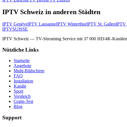
IPTV Schweiz in anderen Städten
IPTV
Genève
IPTV
Lausanne
IPTV
Winterthur
IPTV
St. Gallen
IPTV
IPTV
SUISSE
IPTV Schweiz — TV-Streaming Service mit 37 000 HD/4K-Kanälen,
Nützliche Links
Startseite
Angebote
Multi-Bildschirm
FAQ
Installation
Kanäle
Sport
Vergleich
Gratis-Test
Blog
Support