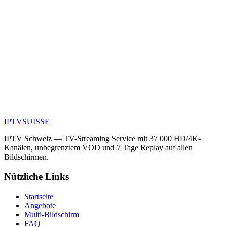
Ist der Support auf Deutsch verfügbar?
Funktioniert 4K auf allen Smart TVs?
Kann ich dieselbe App auf mehreren Smart TVs verwenden?
IPTV
SUISSE
Pakete ansehen
Alle Apps
IPTV Schweiz — TV-Streaming Service mit 37 000 HD/4K-
Kanälen, unbegrenztem VOD und 7 Tage Replay auf allen
Bildschirmen.
Nützliche Links
Startseite
Angebote
Multi-Bildschirm
FAQ