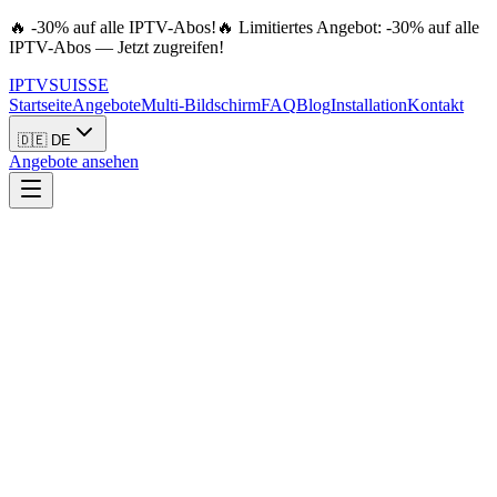
🔥 -30% auf alle IPTV-Abos!
🔥 Limitiertes Angebot: -30% auf alle
IPTV-Abos — Jetzt zugreifen!
IPTV
SUISSE
Startseite
Angebote
Multi-Bildschirm
FAQ
Blog
Installation
Kontakt
🇩🇪 DE
Angebote ansehen