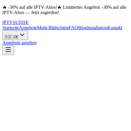
🔥 -30% auf alle IPTV-Abos!
🔥 Limitiertes Angebot: -30% auf alle
IPTV-Abos — Jetzt zugreifen!
IPTV
SUISSE
Startseite
Angebote
Multi-Bildschirm
FAQ
Blog
Installation
Kontakt
🇩🇪 DE
Angebote ansehen