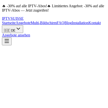
🔥 -30% auf alle IPTV-Abos!
🔥 Limitiertes Angebot: -30% auf alle
IPTV-Abos — Jetzt zugreifen!
IPTV
SUISSE
Startseite
Angebote
Multi-Bildschirm
FAQ
Blog
Installation
Kontakt
🇩🇪 DE
Angebote ansehen