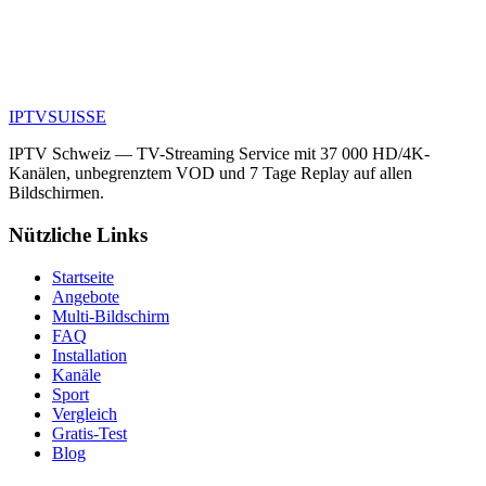
Abonnements ansehen
24h Gratis-Test
Ohne Vertrag
Aktivierung < 2h
5 000+ Kunden in der
IPTV
SUISSE
Schweiz
IPTV Schweiz — TV-Streaming Service mit 37 000 HD/4K-
Kanälen, unbegrenztem VOD und 7 Tage Replay auf allen
Bildschirmen.
Nützliche Links
Startseite
Angebote
Multi-Bildschirm
FAQ
Installation
Kanäle
Sport
Vergleich
Gratis-Test
Blog