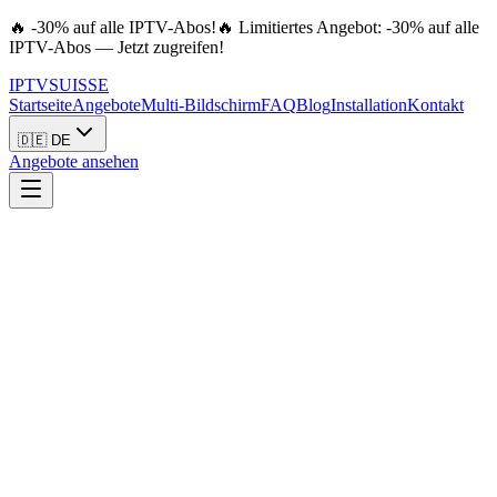
🔥 -30% auf alle IPTV-Abos!
🔥 Limitiertes Angebot: -30% auf alle
IPTV-Abos — Jetzt zugreifen!
IPTV
SUISSE
Startseite
Angebote
Multi-Bildschirm
FAQ
Blog
Installation
Kontakt
🇩🇪 DE
Angebote ansehen
Sport
28. März 2026
6
min