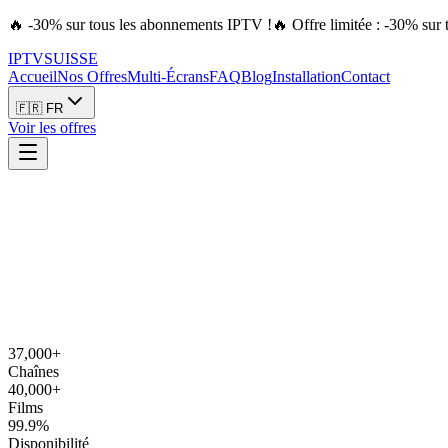
🔥 -30% sur tous les abonnements IPTV !
🔥 Offre limitée : -30% su
IPTV
SUISSE
Accueil
Nos Offres
Multi-Écrans
FAQ
Blog
Installation
Contact
🇫🇷 FR
Voir les offres
37,000+
Chaînes
40,000+
Films
99.9%
Disponibilité