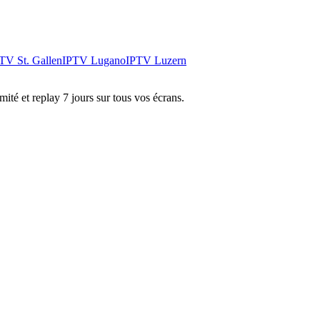
PTV
St. Gallen
IPTV
Lugano
IPTV
Luzern
é et replay 7 jours sur tous vos écrans.