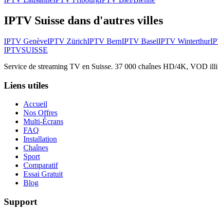
IPTV Suisse dans d'autres villes
IPTV
Genève
IPTV
Zürich
IPTV
Bern
IPTV
Basel
IPTV
Winterthur
I
IPTV
SUISSE
Service de streaming TV en Suisse. 37 000 chaînes HD/4K, VOD illimit
Liens utiles
Accueil
Nos Offres
Multi-Écrans
FAQ
Installation
Chaînes
Sport
Comparatif
Essai Gratuit
Blog
Support