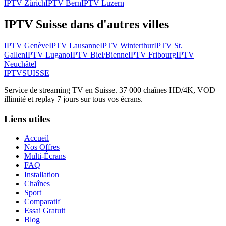
IPTV
Zürich
IPTV
Bern
IPTV
Luzern
IPTV Suisse dans d'autres villes
IPTV
Genève
IPTV
Lausanne
IPTV
Winterthur
IPTV
St.
Gallen
IPTV
Lugano
IPTV
Biel/Bienne
IPTV
Fribourg
IPTV
Neuchâtel
IPTV
SUISSE
Service de streaming TV en Suisse. 37 000 chaînes HD/4K, VOD
illimité et replay 7 jours sur tous vos écrans.
Liens utiles
Accueil
Nos Offres
Multi-Écrans
FAQ
Installation
Chaînes
Sport
Comparatif
Essai Gratuit
Blog