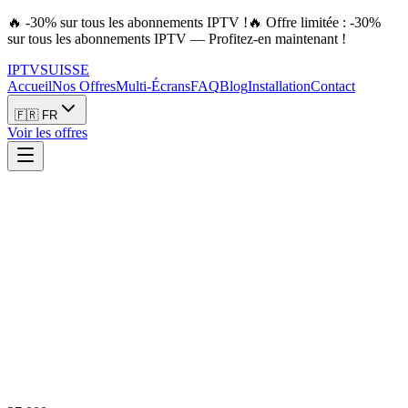
🔥 -30% sur tous les abonnements IPTV !
🔥 Offre limitée : -30%
sur tous les abonnements IPTV — Profitez-en maintenant !
IPTV
SUISSE
Accueil
Nos Offres
Multi-Écrans
FAQ
Blog
Installation
Contact
🇫🇷 FR
Voir les offres