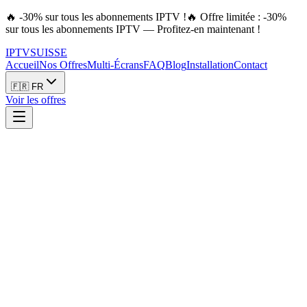
🔥 -30% sur tous les abonnements IPTV !
🔥 Offre limitée : -30%
sur tous les abonnements IPTV — Profitez-en maintenant !
IPTV
SUISSE
Accueil
Nos Offres
Multi-Écrans
FAQ
Blog
Installation
Contact
🇫🇷 FR
Voir les offres