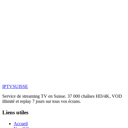
Mon Samsung ou LG de 2018 est-il compatible ?
L'installation est-elle facile sur Smart TV ?
Le support est-il disponible en français ?
La 4K fonctionne-t-elle sur toutes les Smart TV ?
Puis-je utiliser la même application sur plusieurs Smart TV ?
IPTV
SUISSE
Voir les forfaits
Toutes les applications
Service de streaming TV en Suisse. 37 000 chaînes HD/4K, VOD
illimité et replay 7 jours sur tous vos écrans.
Liens utiles
Accueil